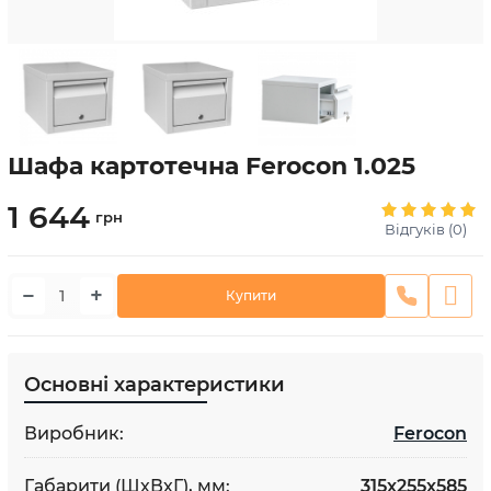
Шафа картотечна Ferocon 1.025
1 644
грн
Відгуків (0)
−
+
Купити
Основні характеристики
Виробник:
Ferocon
Габарити (ШхВхГ), мм:
315х255х585