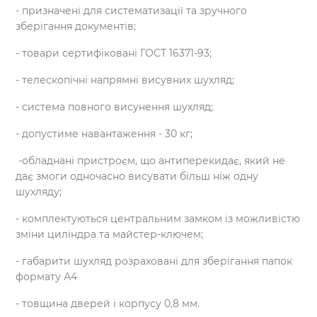
- призначені для систематизації та зручного
зберігання документів;
- товари сертифіковані ГОСТ 16371-93;
- телескопічні напрямні висувних шухляд;
- система повного висунення шухляд;
- допустиме навантаження - 30 кг;
-обладнані пристроєм, що антиперекидає, який не
дає змоги одночасно висувати більш ніж одну
шухляду;
- комплектуються центральним замком із можливістю
зміни циліндра та майстер-ключем;
- габарити шухляд розраховані для зберігання папок
формату А4
- товщина дверей і корпусу 0,8 мм.