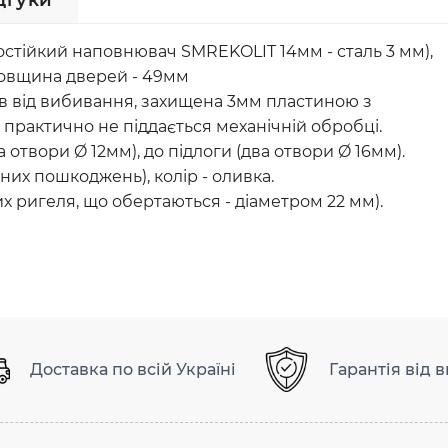
дгуки
остійкий наповнювач SMREKOLIT 14мм - сталь 3 мм),
 товщина дверей - 49мм
ів від вибивання, захищена 3мм пластиною з
 практично не піддається механічній обробці.
 отвори Ø 12мм), до підлоги (два отвори Ø 16мм).
них пошкоджень), колір - оливка.
х ригеля, що обертаються - діаметром 22 мм).
Доставка по всій Україні
Гарантія від 