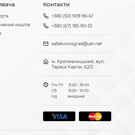
ивача
Контакти
ерта
+380 (50) 909-96-61
нення коштів
+380 (67) 185-90-32
я
safekirovograd@ukr.net
м. Кропивницький, вул.
Тараса Карпи, 62/2
Пн-Пт 9:00 - 18:00
Сб 9:00 - 15:00
Нд вихідний