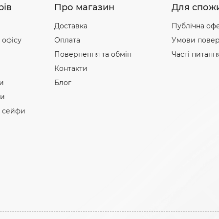
рів
Про магазин
Для спож
Доставка
Публічна оф
 офісу
Оплата
Умови повер
Повернення та обмін
Часті питанн
Контакти
и
Блог
фи
і сейфи