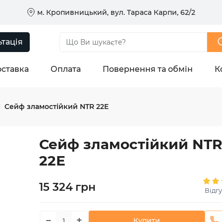
м. Кропивницький, вул. Тараса Карпи, 62/2
тація
ставка
Оплата
Повернення та обмін
К
Сейф зламостійкий NTR 22Е
Сейф зламостійкий NT
22Е
15 324
грн
Відгу
−
+
Купити