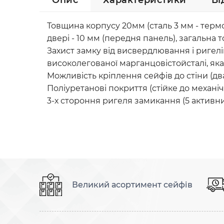
Опис
Характеристики
Ві
Товщина корпусу 20мм (сталь 3 мм - терм
двері - 10 мм (передня панель), загальна
Захист замку від висвердлювання і ригел
високолегованої марганцовістойсталі, яка
Можливість кріплення сейфів до стіни (два
Поліуретанові покриття (стійке до механіч
3-х стороння ригеля замикання (5 активни
Великий асортимент сейфів