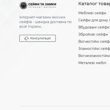
Каталог това
Меблеві сейфи
Інтернет-магазин якісних
Сейфи для дому і
сейфів - швидка доставка по
всій Україні.
Вбудовані сейфи
Збройові сейфи
Консультація
Вогнестійкі сейф
Зламостійкі сей
Вогнезламостійк
Металеві меблі