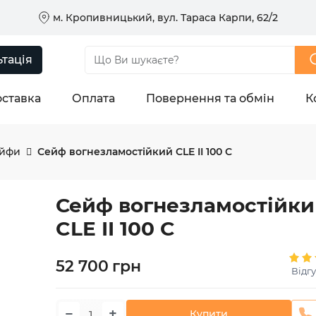
м. Кропивницький, вул. Тараса Карпи, 62/2
тація
ставка
Оплата
Повернення та обмін
К
ейфи
Сейф вогнезламостійкий CLE II 100 C
Сейф вогнезламостійк
CLE II 100 C
52 700
грн
Відгу
−
+
Купити