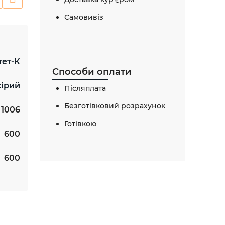
Самовивіз
тет-К
Способи оплати
сірий
Післяплата
Безготівковий розрахунок
1006
Готівкою
600
600