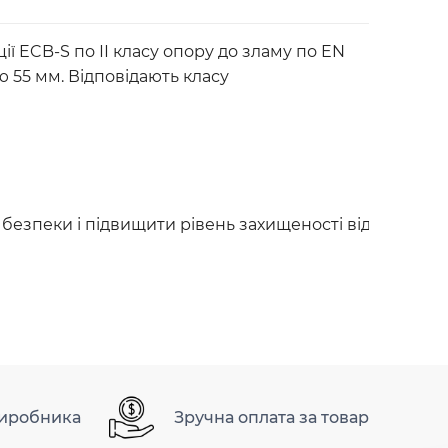
ї ECB-S по ІІ класу опору до зламу по EN
 55 мм. Відповідають класу
ь безпеки і підвищити рівень захищеності від можлив
виробника
Зручна оплата за товар