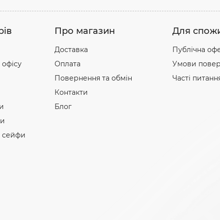
рів
Про магазин
Для спож
Доставка
Публічна оф
 офісу
Оплата
Умови повер
Повернення та обмін
Часті питанн
Контакти
и
Блог
фи
і сейфи