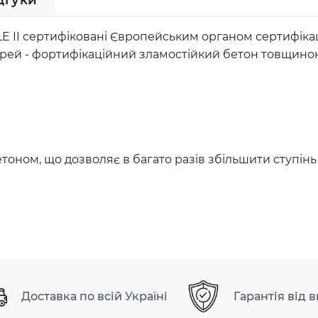
дгуки
L
E
II сертифіковані Європейським органом сертифікаці
рей - фортифікаційний зламостійкий бетон товщиною
етоном
,
що дозволяє в багато разів збільшити ступін
Доставка по всій Україні
Гарантія від 