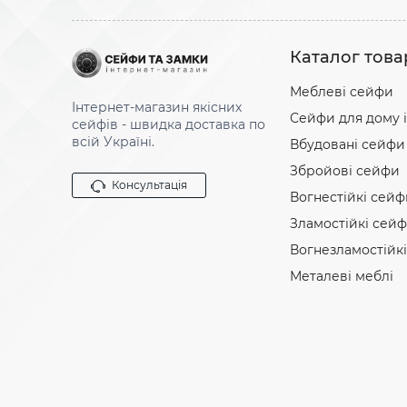
Каталог това
Меблеві сейфи
Інтернет-магазин якісних
Сейфи для дому і
сейфів - швидка доставка по
всій Україні.
Вбудовані сейфи
Збройові сейфи
Консультація
Вогнестійкі сейф
Зламостійкі сей
Вогнезламостійк
Металеві меблі