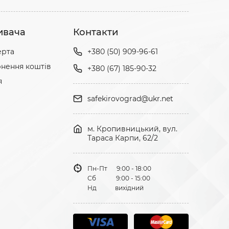
ивача
Контакти
ерта
+380 (50) 909-96-61
нення коштів
+380 (67) 185-90-32
я
safekirovograd@ukr.net
м. Кропивницький, вул.
Тараса Карпи, 62/2
Пн-Пт 9:00 - 18:00
Сб 9:00 - 15:00
Нд вихідний