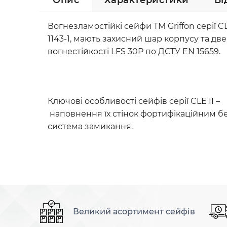
Опис
Характеристики
Ві
Вогнезламостійкі сейфи TM Griffon серії C
1143-1
,
мають захисний шар корпусу та две
вогнестійкості LFS 30P по ДСТУ EN 15659.
Ключові особливості сейфів серії
CLE II –
наповнення їх стінок фортифікаційним б
система замикання
.
Великий асортимент сейфів