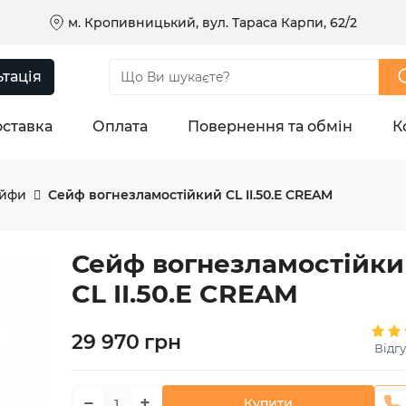
м. Кропивницький, вул. Тараса Карпи, 62/2
тація
ставка
Оплата
Повернення та обмін
К
ейфи
Сейф вогнезламостійкий CL II.50.Е CREAM
Сейф вогнезламостійк
CL II.50.Е CREAM
29 970
грн
Відгу
−
+
Купити