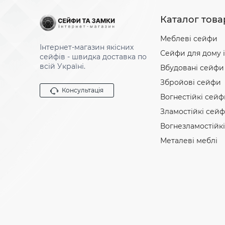
Каталог това
Меблеві сейфи
Інтернет-магазин якісних
Сейфи для дому і
сейфів - швидка доставка по
всій Україні.
Вбудовані сейфи
Збройові сейфи
Консультація
Вогнестійкі сейф
Зламостійкі сей
Вогнезламостійк
Металеві меблі