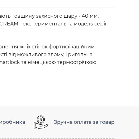
 мають товщину захисного шару - 40 мм.
.Е CREAM - експериментальна модель серії
внення їхніх стінок фортифікаційним
сті від можливого злому, і ригельна
martlock та німецькою термострічкою
виробника
Зручна оплата за товар