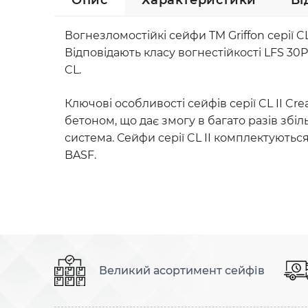
Опис
Характеристики
Ві
Вогнезломостійкі сейфи TM Griffon серії C
Відповідають класу вогнестійкості LFS 30
CL.
Ключові особливості сейфів серії CL II C
бетоном, що дає змогу в багато разів збі
система. Сейфи серії CL II комплектують
BASF.
Великий асортимент сейфів