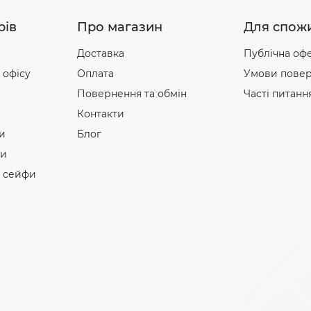
рів
Про магазин
Для спож
Доставка
Публічна оф
 офісу
Оплата
Умови повер
Повернення та обмін
Часті питанн
Контакти
и
Блог
фи
і сейфи