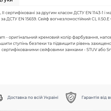
дгуки
L II сертифіковані за другим класом ДСТУ EN 1143-1 і
P за ДСТУ EN 15659. Сейф вогнезломостійкий CL II.50
ream - оригінальний кремовий колір фарбування, напо
льшити ступінь безпеки та підвищити рівень захищено
ся сертифікованими сейфовими замками - STUV або S
Доставка по всій Україні
Гарантія від 