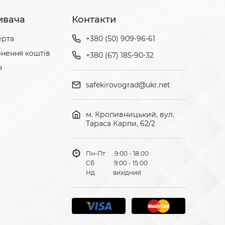
ивача
Контакти
ерта
+380 (50) 909-96-61
нення коштів
+380 (67) 185-90-32
я
safekirovograd@ukr.net
м. Кропивницький, вул.
Тараса Карпи, 62/2
Пн-Пт 9:00 - 18:00
Сб 9:00 - 15:00
Нд вихідний