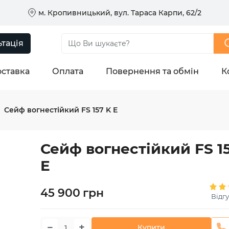
м. Кропивницький, вул. Тараса Карпи, 62/2
тація
ставка
Оплата
Повернення та обмін
К
Сейф вогнестійкий FS 157 K E
Сейф вогнестійкий FS 1
E
45 900
грн
Відгу
−
+
Купити