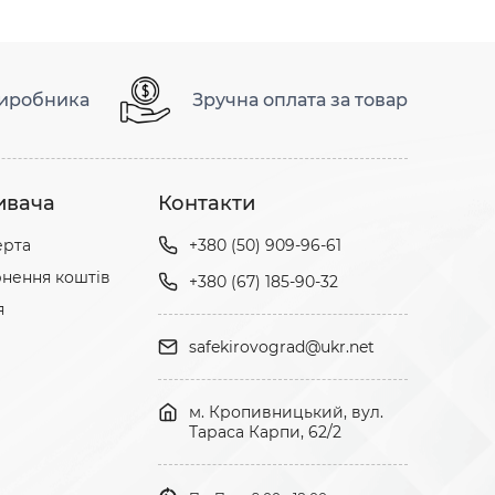
виробника
Зручна оплата за товар
ивача
Контакти
ерта
+380 (50) 909-96-61
нення коштів
+380 (67) 185-90-32
я
safekirovograd@ukr.net
м. Кропивницький, вул.
Тараса Карпи, 62/2