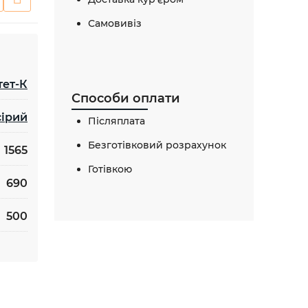
Самовивіз
тет-К
Способи оплати
сірий
Післяплата
Безготівковий розрахунок
1565
Готівкою
690
500