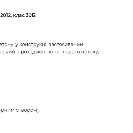
-2012, клас 30Б
;
тону; у конструкції застосований
джаючий проходженню теплового потоку;
ерним отвором).