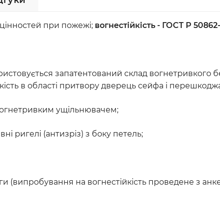
дгуки
 цінностей при пожежі;
вогнестійкість - ГОСТ Р 50862
ристовується запатентований склад вогнетривкого бе
йкість в області притвору дверець сейфа і перешко
вогнетривким ущільнювачем;
і ригелі (антизріз) з боку петель;
ги (випробування на вогнестійкість проведене з анк