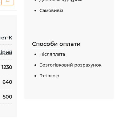
Самовивіз
тет-К
Способи оплати
сірий
Післяплата
Безготівковий розрахунок
1230
Готівкою
640
500