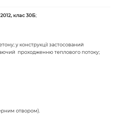
-2012, клас 30Б
;
тону; у конструкції застосований
джаючий проходженню теплового потоку;
ерним отвором).