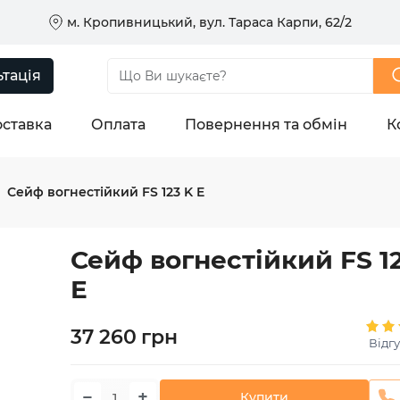
м. Кропивницький, вул. Тараса Карпи, 62/2
тація
ставка
Оплата
Повернення та обмін
К
Сейф вогнестійкий FS 123 K E
Сейф вогнестійкий FS 1
E
37 260
грн
Відгу
−
+
Купити