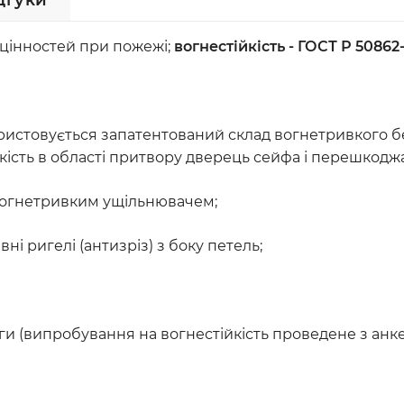
дгуки
 цінностей при пожежі;
вогнестійкість - ГОСТ Р 50862
ристовується запатентований склад вогнетривкого бе
йкість в області притвору дверець сейфа і перешко
вогнетривким ущільнювачем;
і ригелі (антизріз) з боку петель;
ги (випробування на вогнестійкість проведене з анк