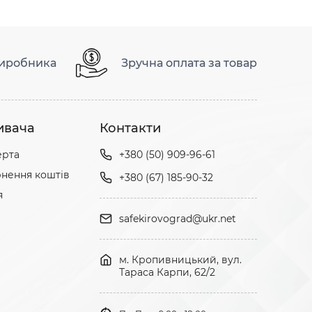
виробника
Зручна оплата за товар
ивача
Контакти
ерта
+380 (50) 909-96-61
нення коштів
+380 (67) 185-90-32
я
safekirovograd@ukr.net
м. Кропивницький, вул.
Тараса Карпи, 62/2