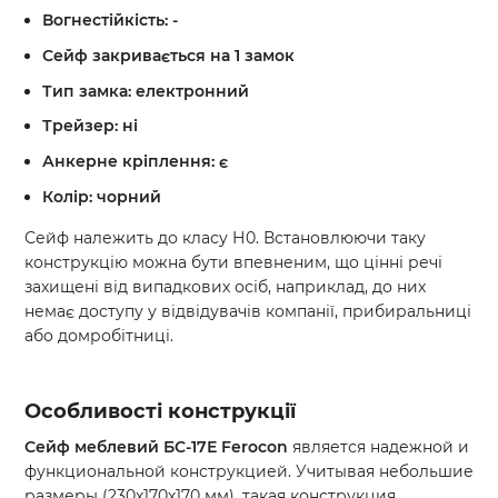
Вогнестійкість: -
Сейф закривається на 1 замок
Тип замка: електронний
Трейзер: ні
Анкерне кріплення: є
Колір: чорний
Сейф належить до класу Н0. Встановлюючи таку
конструкцію можна бути впевненим, що цінні речі
захищені від випадкових осіб, наприклад, до них
немає доступу у відвідувачів компанії, прибиральниці
або домробітниці.
Особливості конструкції
Сейф меблевий
БС-17Е
Ferocon
является надежной и
функциональной конструкцией. Учитывая небольшие
размеры (230х170х170 мм), такая конструкция