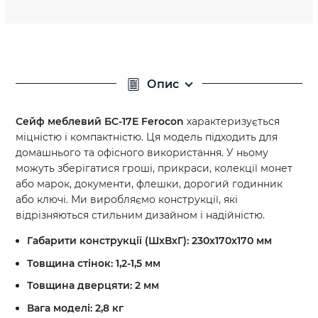
Опис
Сейф меблевий
БС-17Е
Ferocon
характеризується
міцністю і компактністю. Ця модель підходить для
домашнього та офісного використання. У ньому
можуть зберігатися гроші, прикраси, колекції монет
або марок, документи, флешки, дорогий годинник
або ключі. Ми виробляємо конструкції, які
відрізняються стильним дизайном і надійністю.
Габарити конструкції (ШхВхГ): 230х170х170 мм
Товщина стінок: 1,2-1,5 мм
Товщина дверцяти: 2 мм
Вага моделі: 2,8 кг