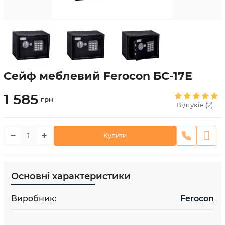
Сейф меблевий Ferocon БС-17Е
1 585
грн
Відгуків (2)
−
+
Купити
Основні характеристики
Виробник:
Ferocon