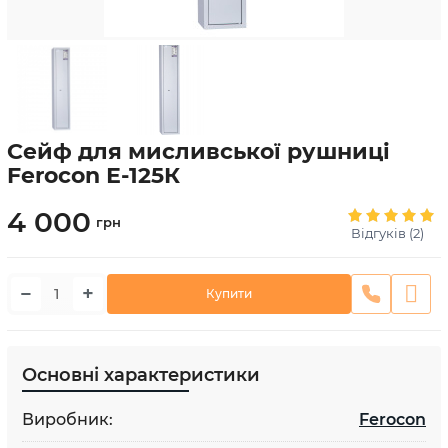
Сейф для мисливської рушниці
Ferocon Е-125К
4 000
грн
Відгуків (2)
−
+
Купити
Основні характеристики
Виробник:
Ferocon