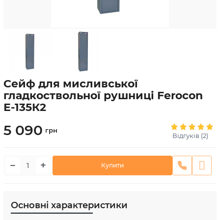
Сейф для мисливської
гладкоствольної рушниці Ferocon
Е-135К2
5 090
грн
Відгуків (2)
−
+
Купити
Основні характеристики