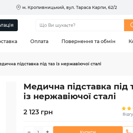
м. Кропивницький, вул. Тараса Карпи, 62/2
тація
ставка
Оплата
Повернення та обмін
К
дична підставка під таз із нержавіючої сталі
Медична підставка під 
із нержавіючої сталі
2 123
грн
Відгу
−
+
Купити