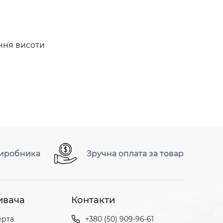
ання висоти
виробника
Зручна оплата за товар
ивача
Контакти
ерта
+380 (50) 909-96-61