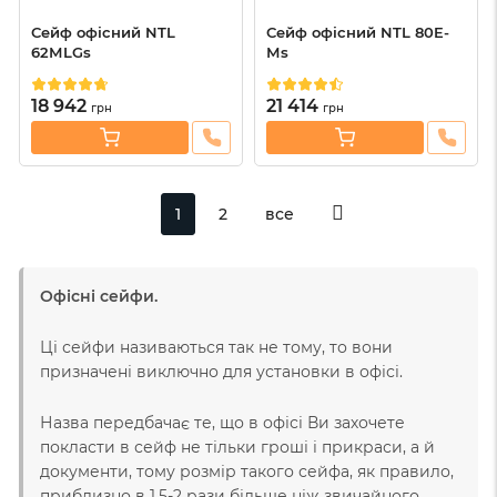
Сейф офісний NTL
Сейф офісний NTL 80E-
62МLGs
Мs
18 942
21 414
грн
грн
1
2
все
Офісні сейфи.
Ці сейфи називаються так не тому, то вони
призначені виключно для установки в офісі.
Назва передбачає те, що в офісі Ви захочете
покласти в сейф не тільки гроші і прикраси, а й
документи, тому розмір такого сейфа, як правило,
приблизно в 1,5-2 рази більше ніж звичайного