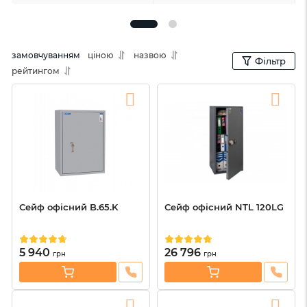
замовчуванням
ціною
назвою
Фільтр
рейтингом
Сейф офісний B.65.K
Сейф офісний NTL 120LG
5 940
26 796
грн
грн