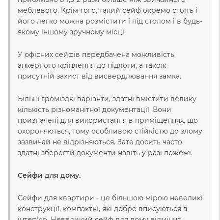
меблевого. Крім того, такий сейф окремо стоїть і
його легко можна розмістити і під столом і в будь-
якому іншому зручному місці.
У офісних сейфів передбачена можливість
анкерного кріплення до підлоги, а також
присутній захист від висвердлювання замка.
Більш громіздкі варіанти, здатні вмістити велику
кількість різноманітної документації. Вони
призначені для використання в приміщеннях, що
охороняються, тому особливою стійкістю до злому
зазвичай не відрізняються. Зате досить часто
здатні зберегти документи навіть у разі пожежі.
Сейфи для дому.
Сейфи для квартири - це більшою мірою невеликі
конструкції, компактні, які добре вписуються в
інтер'єр. Невеликий сейф для дому відмінно