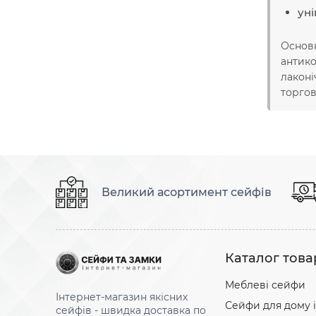
уні
Основн
антико
лаконі
торгов
Великий асортимент сейфів
Каталог това
Меблеві сейфи
Інтернет-магазин якісних
Сейфи для дому і
сейфів - швидка доставка по