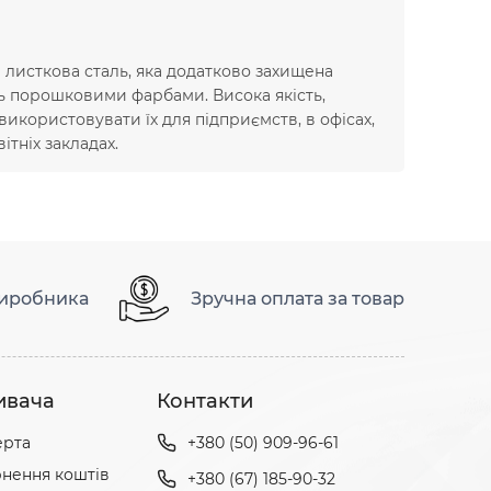
листкова сталь, яка додатково захищена
ь порошковими фарбами. Висока якість,
икористовувати їх для підприємств, в офісах,
ітніх закладах.
виробника
Зручна оплата за товар
ивача
Контакти
ерта
+380 (50) 909-96-61
нення коштів
+380 (67) 185-90-32