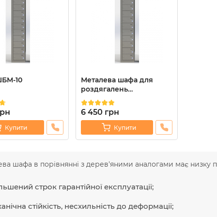
БМ-10
Металева шафа для
роздягалень
навчальних закладів
Ferocon ШДРУЗ-10
грн
6 450
грн
Купити
Купити
ва шафа в порівнянні з дерев'яними аналогами має низку п
льшений строк гарантійної експлуатації;
анічна стійкість, несхильність до деформації;