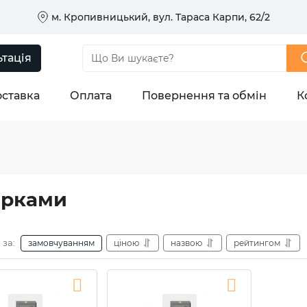
м. Кропивницький, вул. Тараса Карпи, 62/2
тація
ставка
Оплата
Повернення та обмін
К
мірками
 за:
замовчуванням
ціною
назвою
рейтингом