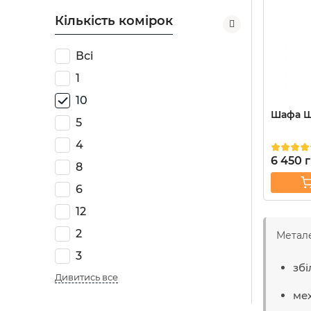
Кількість комірок
Всі
1
10
Шафа Ш
5
4
6 450
8
6
12
2
Метале
3
збі
Дивитись все
мех