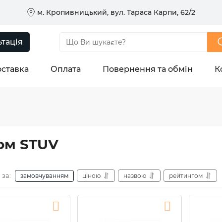
м. Кропивницький, вул. Тараса Карпи, 62/2
тація
ставка
Оплата
Повернення та обмін
К
ком STUV
 за:
замовчуванням
ціною
назвою
рейтингом