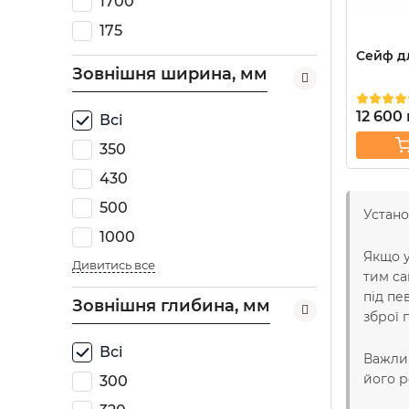
1700
175
Сейф дл
Зовнішня ширина, мм
12 600
Всі
350
430
500
Устан
1000
Якщо у
Дивитись все
тим са
під пе
Зовнішня глибина, мм
зброї 
Всі
Важлив
його р
300