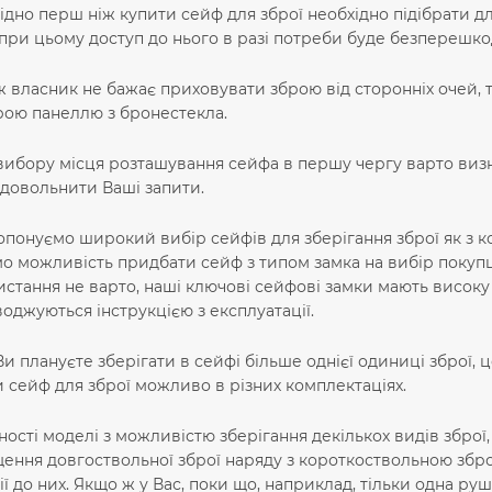
ідно перш ніж купити сейф для зброї необхідно підібрати дл
 при цьому доступ до нього в разі потреби буде безперешк
 власник не бажає приховувати зброю від сторонніх очей, т
ою панеллю з бронестекла.
вибору місця розташування сейфа в першу чергу варто визна
довольнити Ваші запити.
понуємо широкий вибір сейфів для зберігання зброї як з ко
о можливість придбати сейф з типом замка на вибір покуп
стання не варто, наші ключові сейфові замки мають високу с
оджуються інструкцією з експлуатації.
и плануєте зберігати в сейфі більше однієї одиниці зброї, 
 сейф для зброї можливо в різних комплектаціях.
ності моделі з можливістю зберігання декількох видів збро
ення довгоствольної зброї наряду з короткоствольною збро
ії до них. Якщо ж у Вас, поки що, наприклад, тільки одна р