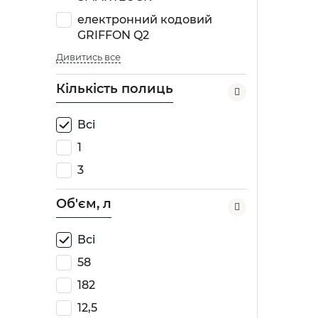
електронний кодовий
GRIFFON Q2
Дивитись все
Кількість полиць
Всі
1
3
Об'єм, л
Всі
58
182
12,5