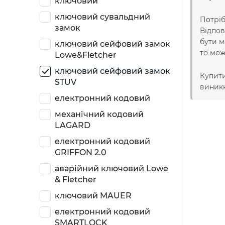
ключовий
ключовий сувальдний
Потріб
замок
Відпов
бути м
ключовий сейфовий замок
то мож
Lowe&Fletcher
ключовий сейфовий замок
Купити
STUV
виникн
електронний кодовий
механічний кодовий
LAGARD
електронний кодовий
GRIFFON 2.0
аварійний ключовий Lowe
& Fletcher
ключовий MAUER
електронний кодовий
SMARTLOCK