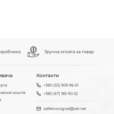
виробника
Зручна оплата за товар
ивача
Контакти
ерта
+380 (50) 909-96-61
нення коштів
+380 (67) 185-90-32
я
safekirovograd@ukr.net