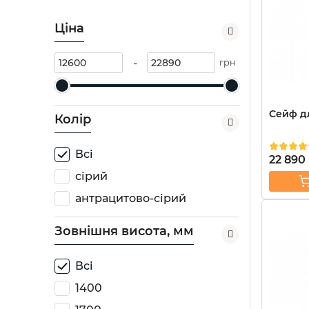
Ціна
-
грн
Сейф дл
Колір
Всі
22 890
сірий
антрацитово-сірий
Зовнішня висота, мм
Всі
1400