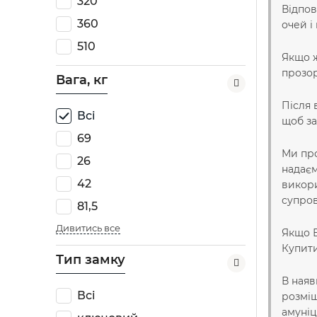
320
Відпов
360
очей і
510
Якщо ж
прозор
Вага, кг
Після 
Всі
щоб за
69
Ми про
26
надаєм
42
викори
супров
81,5
Дивитись все
Якщо В
Купити
Тип замку
В наяв
Всі
розміщ
амуніц