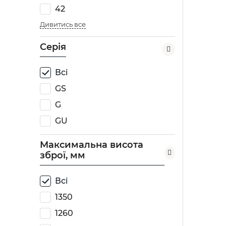
42
Дивитись все
Серія
Всі
GS
G
GU
Максимальна висота
зброї, мм
Всі
1350
1260