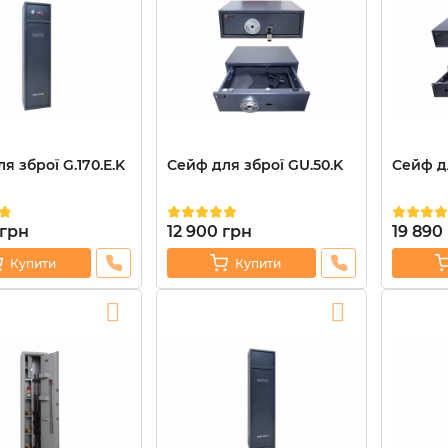
я зброї G.170.E.K
Сейф для зброї GU.50.K
Сейф дл
грн
12 900
грн
19 890
Купити
Купити