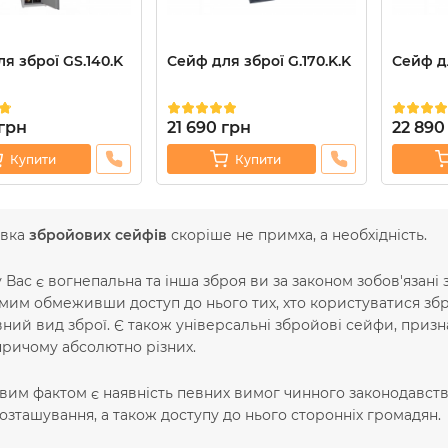
я зброї GS.140.K
Сейф для зброї G.170.K.K
Сейф дл
грн
21 690
грн
22 890
Купити
Купити
овка
збройових сейфів
скоріше не примха, а необхідність.
 Вас є вогнепальна та інша зброя ви за законом зобов'язані 
мим обмеживши доступ до нього тих, хто користуватися збр
вний вид зброї. Є також універсальні збройові сейфи, призн
причому абсолютно різних.
им фактом є наявність певних вимог чинного законодавства
озташування, а також доступу до нього сторонніх громадян.