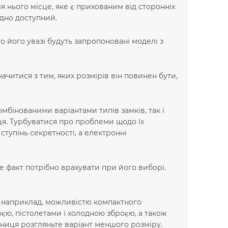
я нього місце, яке є прихованим від сторонніх
одно доступний.
о його увазі будуть запропоновані моделі з
читися з тим, яких розмірів він повинен бути,
мбінованими варіантами типів замків, так і
ця. Турбуватися про проблеми щодо їх
тупінь секретності, а електронні
це факт потрібно врахувати при його виборі.
ї, наприклад, можливістю компактного
єю, пістолетами і холодною зброєю, а також
ушниця розгляньте варіант меншого розміру.