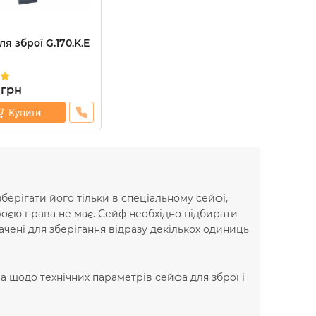
я зброї G.170.K.E
грн
Купити
зберігати його тільки в спеціальному сейфі,
оєю права не має. Сейф необхідно підбирати
ачені для зберігання відразу декількох одиниць
 щодо технічних параметрів сейфа для зброї і