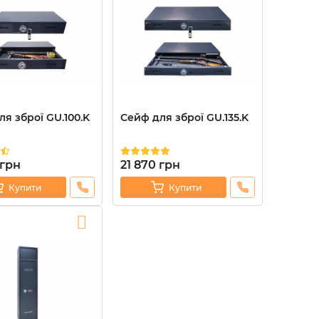
я зброї GU.100.K
Сейф для зброї GU.135.K
грн
21 870
грн
Купити
Купити