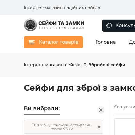
Інтернет-магазин надійних сейфів
Консуль
Каталог товарів
Головна
До
Інтернет-магазин сейфів
Збройові сейфи
Сейфи для зброї з зам
Сортувати
Ви вибрали:
Тип замку:
ключовий сейфовий
замок STUV