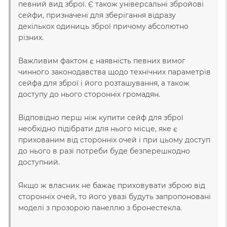
певний вид зброї. Є також універсальні збройові
сейфи, призначені для зберігання відразу
декількох одиниць зброї причому абсолютно
різних.
Важливим фактом є наявність певних вимог
чинного законодавства щодо технічних параметрів
сейфа для зброї і його розташування, а також
доступу до нього сторонніх громадян.
Відповідно перш ніж купити сейф для зброї
необхідно підібрати для нього місце, яке є
прихованим від сторонніх очей і при цьому доступ
до нього в разі потреби буде безперешкодно
доступний.
Якщо ж власник не бажає приховувати зброю від
сторонніх очей, то його увазі будуть запропоновані
моделі з прозорою панеллю з бронестекла.