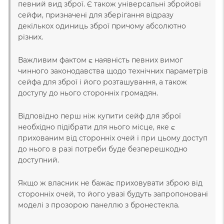
певний вид зброї. Є також універсальні збройові
сейфи, призначені для зберігання відразу
декількох одиниць зброї причому абсолютно
різних.
Важливим фактом є наявність певних вимог
чинного законодавства щодо технічних параметрів
сейфа для зброї і його розташування, а також
доступу до нього сторонніх громадян.
Відповідно перш ніж купити сейф для зброї
необхідно підібрати для нього місце, яке є
прихованим від сторонніх очей і при цьому доступ
до нього в разі потреби буде безперешкодно
доступний.
Якщо ж власник не бажає приховувати зброю від
сторонніх очей, то його увазі будуть запропоновані
моделі з прозорою панеллю з бронестекла.