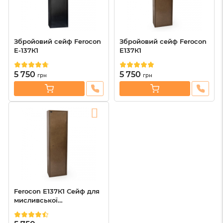
Збройовий сейф Ferocon
Збройовий сейф Ferocon
Е-137К1
Е137К1
5 750
5 750
грн
грн
Ferocon Е137К1 Сейф для
мисливської
гладкоствольної рушниці