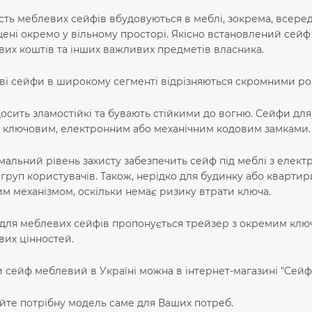
сть меблевих сейфів вбудовуються в меблі, зокрема, всеред
ені окремо у вільному просторі. Якісно встановлений сейф 
их коштів та інших важливих предметів власника.
і сейфи в широкому сегменті відрізняються скромними роз
осить зламостійкі та бувають стійкими до вогню. Сейфи дл
: ключовим, електронним або механічним кодовим замками.
альний рівень захисту забезпечить сейф під меблі з електр
 груп користувачів. Також, нерідко для будинку або кварти
м механізмом, оскільки немає ризику втрати ключа.
для меблевих сейфів пропонується трейзер з окремим ключе
их цінностей.
 сейф меблевий в Україні можна в інтернет-магазині "Сейфи
те потрібну модель саме для Ваших потреб.