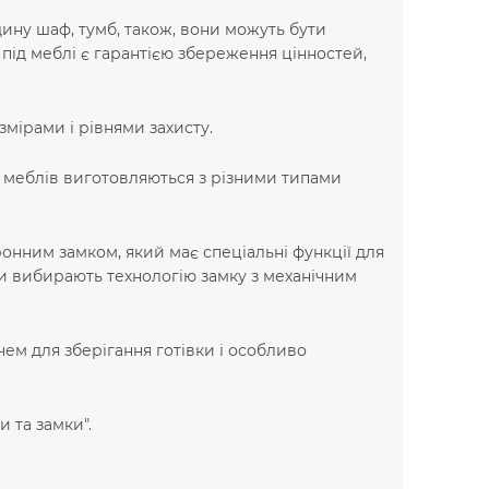
ину шаф, тумб, також, вони можуть бути
під меблі є гарантією збереження цінностей,
мірами і рівнями захисту.
я меблів виготовляються з різними типами
онним замком, який має спеціальні функції для
ри вибирають технологію замку з механічним
м для зберігання готівки і особливо
 та замки".