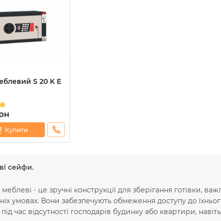
блевий S 20 K E
рн
Купити
ві сейфи.
меблеві - це зручні конструкції для зберігання готівки, важл
іх умовах. Вони забезпечують обмеження доступу до їхнього 
під час відсутності господарів будинку або квартири, навіт