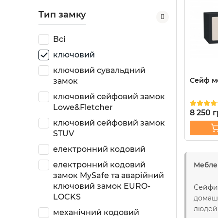
Тип замку
Всі
ключовий
ключовий сувальдний
Сейф ме
замок
ключовий сейфовий замок
Lowe&Fletcher
8 250
г
ключовий сейфовий замок
STUV
електронний кодовий
електронний кодовий
Мебле
замок MySafe та аварійний
ключовий замок EURO-
Сейфи 
LOCKS
домашн
людей 
механічний кодовий