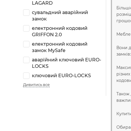
LAGARD
Більші
сувальдний аварійний
розміщ
замок
грошов
електронний кодовий
Меблев
GRIFFON 2.0
електронний кодовий
Вони д
замок MySafe
замків
аварійний ключовий EURO-
LOCKS
Максим
різних
ключовий EURO-LOCKS
кодови
Дивитись все
Також 
важлив
Купити
Обирай