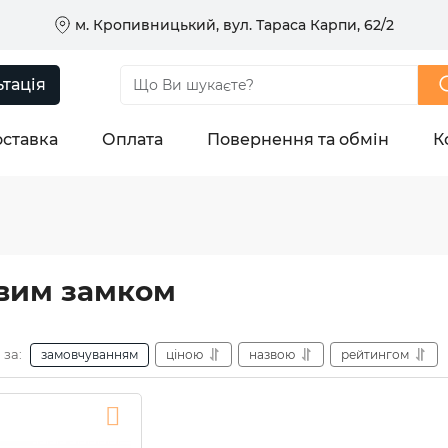
м. Кропивницький, вул. Тараса Карпи, 62/2
тація
ставка
Оплата
Повернення та обмін
К
овим замком
 за:
замовчуванням
ціною
назвою
рейтингом