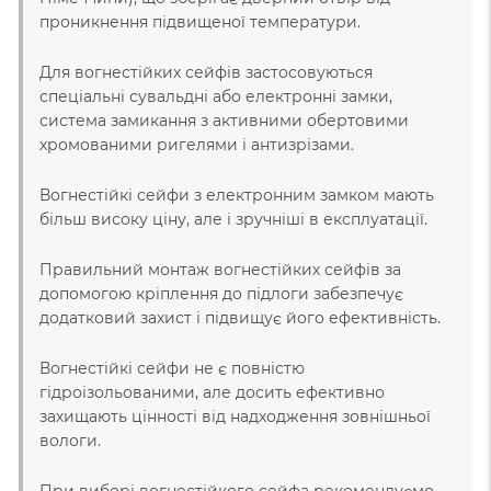
проникнення підвищеної температури.
Для вогнестійких сейфів застосовуються
спеціальні сувальдні або електронні замки,
система замикання з активними обертовими
хромованими ригелями і антизрізами.
Вогнестійкі сейфи з електронним замком мають
більш високу ціну, але і зручніші в експлуатації.
Правильний монтаж вогнестійких сейфів за
допомогою кріплення до підлоги забезпечує
додатковий захист і підвищує його ефективність.
Вогнестійкі сейфи не є повністю
гідроізольованими, але досить ефективно
захищають цінності від надходження зовнішньої
вологи.
При виборі вогнестійкого сейфа рекомендуємо