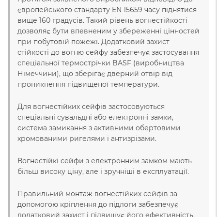
європейського стандарту EN 15659 часу піднятися
вище 160 градусів. Такий рівень вогнестійкості
дозволяє бути впевненим у збереженні цінностей
при побутовій пожежі. Додатковий захист
стійкості до вогню сейфу забезпечує застосування
спеціальної термострічки BASF (виробництва
Німеччини), що зберігає дверний отвір від
проникнення підвищеної температури.
Для вогнестійких сейфів застосовуються
спеціальні сувальдні або електронні замки,
система замикання з активними обертовими
хромованими ригелями і антизрізами.
Вогнестійкі сейфи з електронним замком мають
більш високу ціну, але і зручніші в експлуатації.
Правильний монтаж вогнестійких сейфів за
допомогою кріплення до підлоги забезпечує
додатковий захист і підвищує його ефективність.