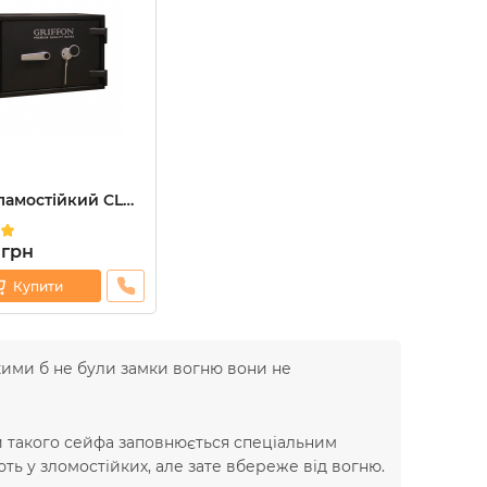
ламостійкий CL
.BLACK
грн
Купити
кими б не були замки вогню вони не
ми такого сейфа заповнюється спеціальним
ть у зломостійких, але зате вбереже від вогню.