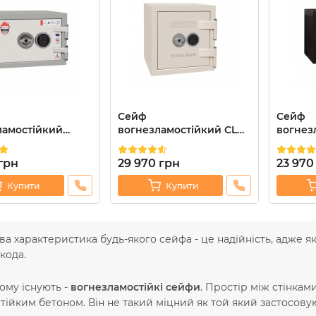
Сейф
Сейф
ламостійкий
вогнезламостійкий CL
вогнез
30.E
II.50.Е CREAM
III.35.K
грн
29 970
грн
23 970
Купити
Купити
а характеристика будь-якого сейфа - це надійність, адже я
кода.
ому існують -
вогнезламостійкі сейфи
. Простір між стінка
тійким бетоном. Він не такий міцний як той який застосовую