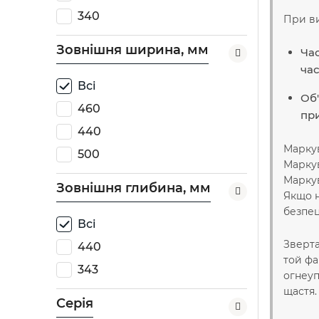
340
При ви
Зовнішня ширина, мм
Час
час
Всі
Об'
460
пр
440
Маркув
500
Маркув
Маркув
Зовнішня глибина, мм
Якщо н
безпец
Всі
Зверта
440
той фа
343
огнеуп
щастя.
Серія