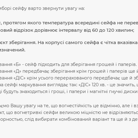
борі сейфу варто звернути увагу на:
, протягом якого температура всередині сейфа не пере
овий відрізок дорівнює інтервалу від 60 до 120 хвилин;
єкт зберігання. На корпусі самого сейфа є чітка вказівка 
изначений.
ання «Б» - сейф підходить для зберігання грошей і паперів.
ання «Д» передбачає зберігання крім грошей і паперів ще й 
ання «ДІС» крім усього перерахованого передбачає ще й збе
а сейфі маркування виглядає так: «ДІС» 120 хв. - це значить
і будуть знаходиться і гроші, і папери і магнітні гнучкі диски
ємо Вашу увагу на те, що вогнестійкість це відмінно, але і
кт, що вогнетривкі сейфи великою міцністю не відрізняютьс
орностью, слід вибирати комбінований варіант та ще й з де