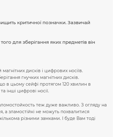
вищить критичної позначки. Зазвичай
​​того для зберігання яких предметів він
магнітних дисків і цифрових носіїв.
рігання гнучких магнітних дисків.
, що в цьому сейфі протягом 120 хвилин в
 та інші цифрові носії.
 взломостойкость теж дуже важливо. З огляду на
я, а зламостійкі не можуть похвалитися
кількома різними замками. І буде Вам тоді