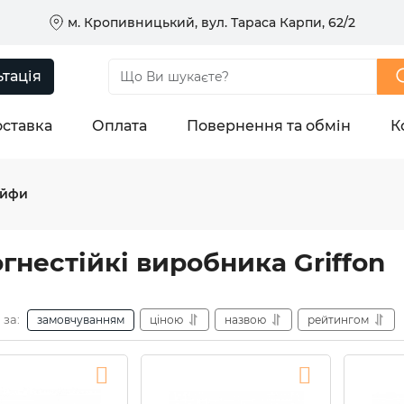
м. Кропивницький, вул. Тараса Карпи, 62/2
тація
ставка
Оплата
Повернення та обмін
К
ейфи
гнестійкі виробника Griffon
 за:
замовчуванням
ціною
назвою
рейтингом