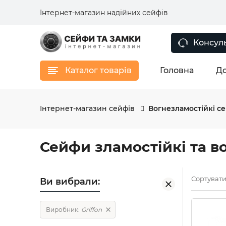
Інтернет-магазин надійних сейфів
Консуль
Каталог товарів
Головна
До
Інтернет-магазин сейфів
Вогнезламостійкі с
Сейфи зламостійкі та во
Сортувати
Ви вибрали:
Виробник:
Griffon