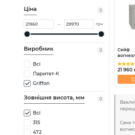
Ціна
-
грн
Виробник
Сейф
вогнез
F.30CLI.
Всі
21 960
Паритет-К
Griffon
Зовнішня висота, мм
Важлив
переш
Всі
315
Саме т
вогнес
472