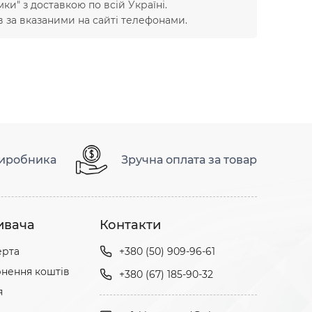
ки" з доставкою по всій Україні.
в за вказаними на сайті телефонами.
виробника
Зручна оплата за товар
ивача
Контакти
ерта
+380 (50) 909-96-61
нення коштів
+380 (67) 185-90-32
я