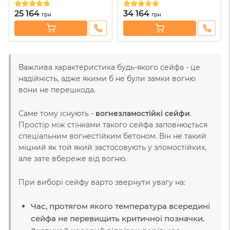
25 164
34 164
грн
грн
Важлива характеристика будь-якого сейфа - це
надійність, адже якими б не були замки вогню
вони не перешкода.
Саме тому існують -
вогнезламостійкі сейфи
.
Простір між стінками такого сейфа заповнюється
спеціальним вогнестійким бетоном. Він не такий
міцний як той який застосовують у зломостійких,
але зате вбереже від вогню.
При виборі сейфу варто звернути увагу на:
Час, протягом якого температура всередині
сейфа не перевищить критичної позначки.