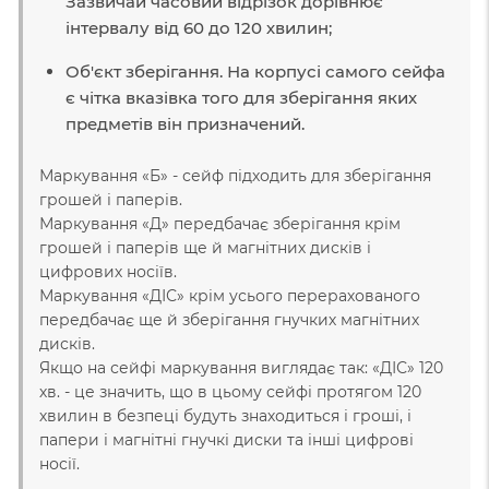
Зазвичай часовий відрізок дорівнює
інтервалу від 60 до 120 хвилин;
Об'єкт зберігання. На корпусі самого сейфа
є чітка вказівка ​​того для зберігання яких
предметів він призначений.
Маркування «Б» - сейф підходить для зберігання
грошей і паперів.
Маркування «Д» передбачає зберігання крім
грошей і паперів ще й магнітних дисків і
цифрових носіїв.
Маркування «ДІС» крім усього перерахованого
передбачає ще й зберігання гнучких магнітних
дисків.
Якщо на сейфі маркування виглядає так: «ДІС» 120
хв. - це значить, що в цьому сейфі протягом 120
хвилин в безпеці будуть знаходиться і гроші, і
папери і магнітні гнучкі диски та інші цифрові
носії.